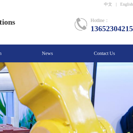
中文
|
English
tions
Hotline：
13652304215
n
News
Contact Us