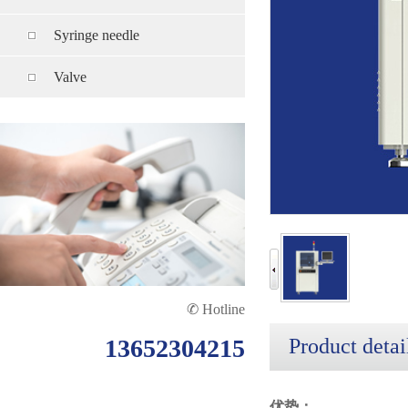
Syringe needle
Valve
✆ Hotline
13652304215
Product detai
优势：