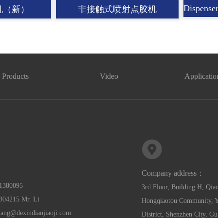
机（新）
非接触式喷射点胶机
Products
Video
Applicatio
Company address：
21380095
3rd Floor, Building H, Qiao
304215 Mr. Li
Hongqiaotou Community, Ya
wang@dexindianjiaoji.com
District, Shenzhen City, G