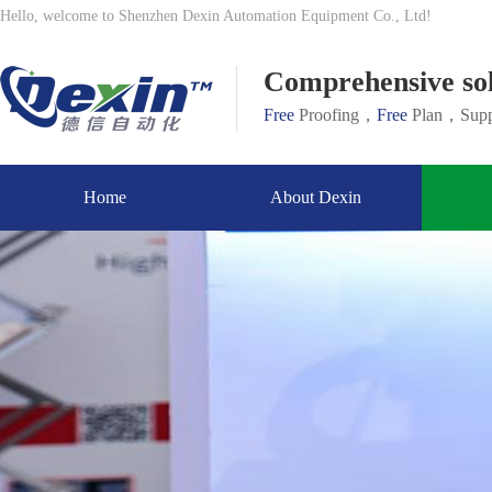
Hello, welcome to Shenzhen Dexin Automation Equipment Co., Ltd!
Comprehensive solu
Free
Proofing，
Free
Plan，Supp
Home
About Dexin