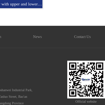
Dispenser with upper and lower track
n
News
Contact Us
shanwei Industrial Park,
nluo Street, Bao'an
Official website
uangdong Province