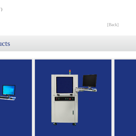
新）
[Back]
ucts