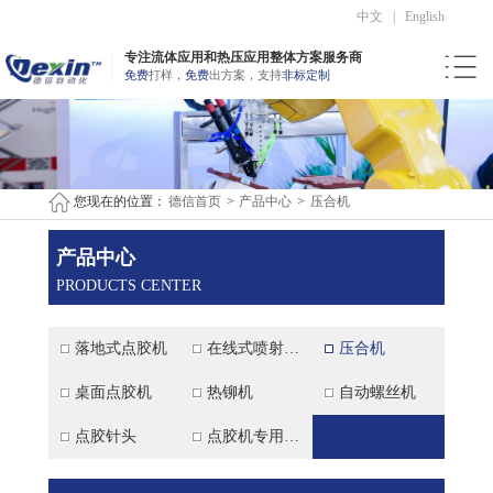
中文
|
English
专注流体应用和热压应用整体方案服务商
免费
打样，
免费
出方案，支持
非标定制
您现在的位置：
德信首页
>
产品中心
>
压合机
产品中心
PRODUCTS CENTER
落地式点胶机
在线式喷射点胶机
压合机
桌面点胶机
热铆机
自动螺丝机
点胶针头
点胶机专用配件