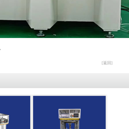
机
[返回]