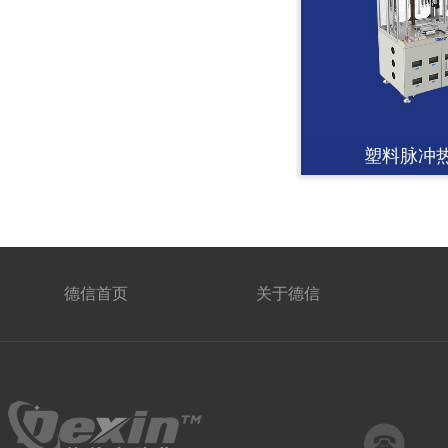
塑料脉冲
德信首页
关于德信